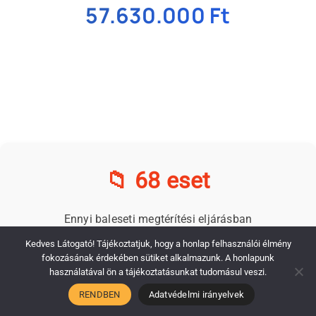
57.630.000 Ft
📁 68 eset
Ennyi baleseti megtérítési eljárásban
segítettünk 2019 óta
Kedves Látogató! Tájékoztatjuk, hogy a honlap felhasználói élmény
fokozásának érdekében sütiket alkalmazunk. A honlapunk
használatával ön a tájékoztatásunkat tudomásul veszi.
RENDBEN
Adatvédelmi irányelvek