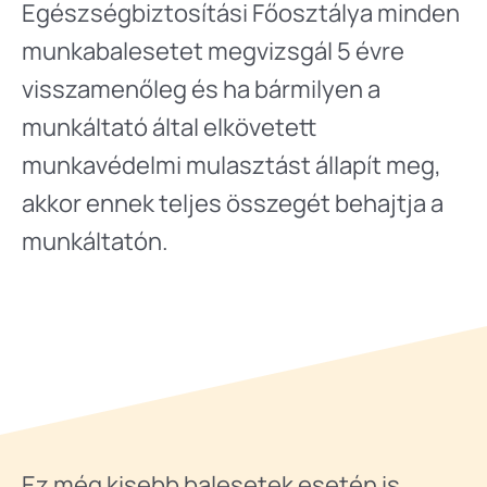
Egészségbiztosítási Főosztálya minden
munkabalesetet megvizsgál 5 évre
visszamenőleg és ha bármilyen a
munkáltató által elkövetett
munkavédelmi mulasztást állapít meg,
akkor ennek teljes összegét behajtja a
munkáltatón.
Ez még kisebb balesetek esetén is