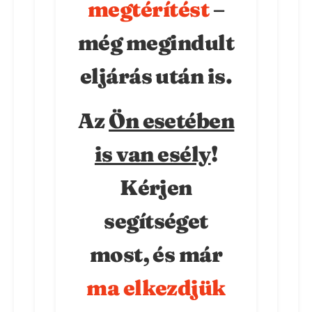
megtérítést
–
még megindult
eljárás után is.
Az
Ön esetében
is van esély
!
Kérjen
segítséget
most
, és már
ma elkezdjük