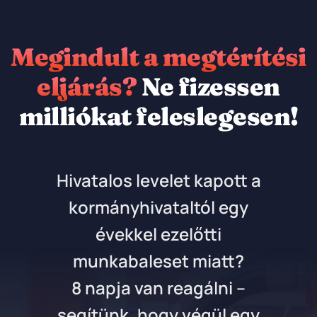
Kihagyás
Megindult a megtérítési
eljárás?
Ne fizessen
milliókat feleslegesen!
Hivatalos levelet kapott a
kormányhivataltól egy
évekkel ezelőtti
munkabaleset miatt?
8 napja van reagálni –
segítünk, hogy végül egy