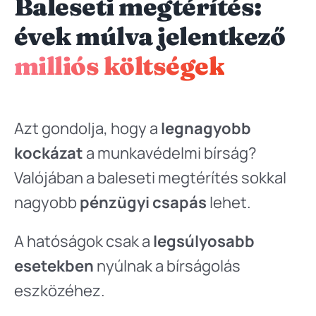
Baleseti megtérítés:
évek múlva jelentkező
milliós költségek
Azt gondolja, hogy a
legnagyobb
kockázat
a munkavédelmi bírság?
Valójában a baleseti megtérítés sokkal
nagyobb
pénzügyi csapás
lehet.
A hatóságok csak a
legsúlyosabb
esetekben
nyúlnak a bírságolás
eszközéhez.