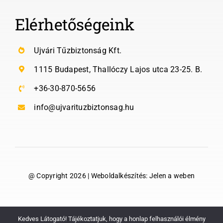
Elérhetőségeink
Ujvári Tűzbiztonság Kft.
1115 Budapest, Thallóczy Lajos utca 23-25. B.
+36-30-870-5656
info@ujvarituzbiztonsag.hu
@ Copyright 2026 | Weboldalkészítés:
Jelen a weben
SEOzseni
Kedves Látogató! Tájékoztatjuk, hogy a honlap felhasználói élmény