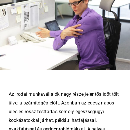
Kapcsolat
Az irodai munkavállalók nagy része jelentős időt tölt
ülve, a számítógép előtt. Azonban az egész napos
ülés és rossz testtartás komoly egészségügyi
kockázatokkal járhat, például hátfájással,
nyakfájással és gerincproblémákkal. A helyes