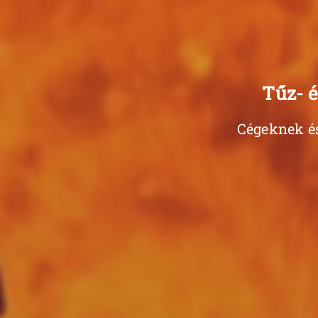
Tűz- é
Cégeknek és