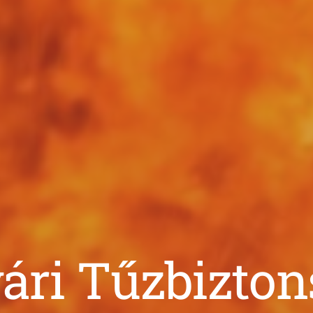
ári Tűzbizto