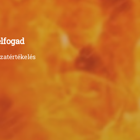
elfogad
zatértékelés